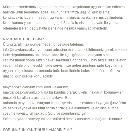
Müşteri hizmetlerimize gelen ürünlerin iade koşullarına uygun teslim edilmesi
halinde ürün bedelinin iadesi, ürünün tarafımıza ulaştığı gün işleme
konulacaktır. İadenin hesabınıza yansıma süresi, bankanızın insiyatifindedir.
Kredi kartına yapılan iadeler en geç 1-3 hafta içerisinde, havale ile yapılan
ödemeler ise en geç 1 hafta içerisinde hesaba yansıyabilmektedir.
NASIL İADE EDECEĞİM?
Ürünü tarafımıza göndermeden önce iade talebinizi
info@
maydanozakvaryum.com
adresine mail atarak bildirmeniz gerekmektedir.
İade departmanımız tarafindan iade ile ilgili gönderim onayının size
iletilmesinden sonra lütfen paketi tarafımıza gönderin. Onay bilgisi size telefon
veya mail ile bildirilecektir. İade servisimize gelen ürünlerin iade koşullarına
uygun ulaştırılması durumunda ürün bedellerinin iadesi, ürünün tarafımıza
ulaştığı gün işleme konulacaktır.
maydanozakvaryum.com' daki Haklarınız
maydanozakvaryum.com
' da bir kuruluş olarak tüketici haklarını korumayı en
öncelikli kuralları arasında tutmaktayız. Bu
anlamda
maydanozakvaryum.com
alışverişleriniz esnasında yaşadığınız ürün
ve servis kaynaklı her türlü sorun titizlikle ele alınmakta ve en kısa sürede
çözüme kavuşturulmaktadır. Soru ve sorunlarınız için
lütfen
maydanozakvaryum.com
müşteri destek merkezi ile bağlantı kurunuz.
SORUNUZUN YANITINI BULAMADINIZ MI?