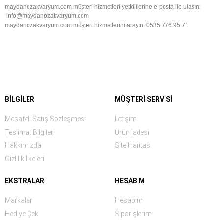
maydanozakvaryum.com
müşteri hizmetleri yetkililerine e-posta ile ulaşın:
info@maydanozakvaryum
.com
maydanozakvaryum.com müşteri hizmetlerini arayın: 0535 776 95 71
BILGILER
MÜŞTERI SERVISI
Mesafeli Satış Sözleşmesi
İletişim
Teslimat Bilgileri
Ürün İadesi
Hakkımızda
Site Haritası
Gizlilik İlkeleri
EKSTRALAR
HESABIM
Markalar
Hesabım
Hediye Çeki
Siparişlerim