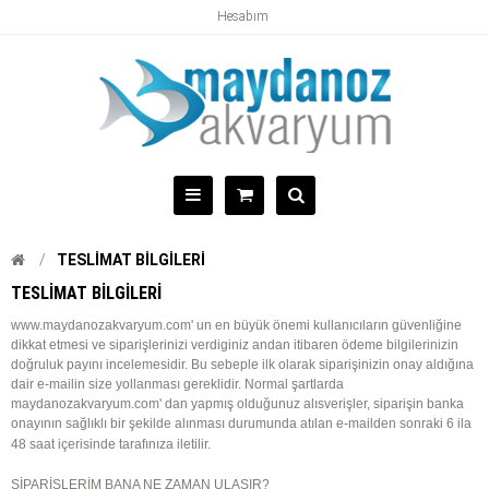
Hesabım
TESLIMAT BILGILERI
TESLIMAT BILGILERI
www.maydanozakvaryum.com' un en büyük önemi kullanıcıların güvenliğine
dikkat etmesi ve siparişlerinizi verdiginiz andan itibaren ödeme bilgilerinizin
doğruluk payını incelemesidir. Bu sebeple ilk olarak siparişinizin onay aldığına
dair e-mailin size yollanması gereklidir. Normal şartlarda
maydanozakvaryum.com' dan yapmış olduğunuz alısverişler, siparişin banka
onayının sağlıklı bir şekilde alınması durumunda atılan e-mailden sonraki 6 ila
48 saat içerisinde tarafınıza iletilir.
SİPARİŞLERİM BANA NE ZAMAN ULAŞIR?