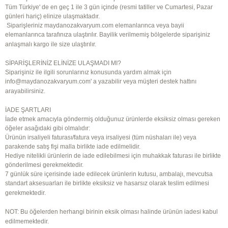
Tüm Türkiye' de en geç 1 ile 3 gün içinde (resmi tatiller ve Cumartesi, Pazar
günleri hariç) elinize ulaşmaktadır.
Siparişleriniz
maydanozakvaryum.com
elemanlarınca veya bayii
elemanlarınca tarafınıza ulaştırılır. Bayilik verilmemiş bölgelerde siparişiniz
anlaşmalı kargo ile size ulaştırılır.
SİPARİŞLERİNİZ ELİNİZE ULAŞMADI MI?
Siparişiniz ile ilgili sorunlarınız konusunda yardım almak için
info@
maydanozakvaryum.com
' a yazabilir veya müşteri destek hattını
arayabilirsiniz.
İADE ŞARTLARI
İade etmek amacıyla göndermiş olduğunuz ürünlerde eksiksiz olması gereken
öğeler asağıdaki gibi olmalıdır:
Ürünün irsaliyeli faturası/fatura veya irsaliyesi (tüm nüshaları ile) veya
parakende satış fişi malla birlikte iade edilmelidir.
Hediye nitelikli ürünlerin de iade edilebilmesi için muhakkak faturası ile birlikte
gönderilmesi gerekmektedir.
7 günlük süre içerisinde iade edilecek ürünlerin kutusu, ambalajı, mevcutsa
standart aksesuarları ile birlikte eksiksiz ve hasarsız olarak teslim edilmesi
gerekmektedir.
NOT: Bu öğelerden herhangi birinin eksik olması halinde ürünün iadesi kabul
edilmemektedir.